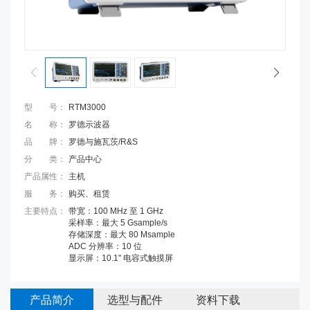
型号
：
RTM3000
名称
：
罗德示波器
品牌
：
罗德与施瓦茨/R&S
分类
：
产品中心
产品属性
：
主机
服务
：
购买、租赁
主要特点
：
带宽：100 MHz 至 1 GHz
采样率：最大 5 Gsample/s
存储深度：最大 80 Msample
ADC 分辨率：10 位
显示屏：10.1" 电容式触摸屏
产品简介
选型与配件
资料下载