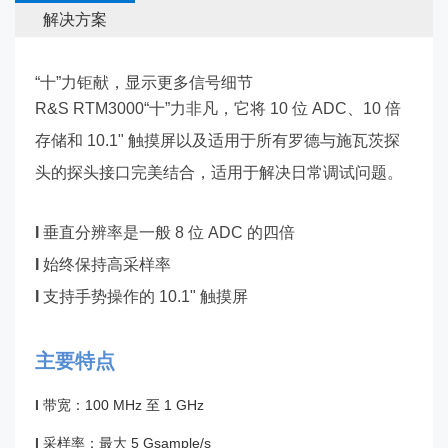
解决方案
“十”力钜献，显示更多信号细节
R&S RTM3000“十”力非凡，它将 10 位 ADC、10 倍
存储和 10.1" 触摸屏以及适用于所有罗德与施瓦茨探
头的探头接口完美结合，适用于解决日常调试问题。
I
垂直分辨率是一般 8 位 ADC 的四倍
I
始终保持高采样率
I
支持手势操作的 10.1" 触摸屏
主要特点
I
带宽：100 MHz 至 1 GHz
I
采样率：最大 5 Gsample/s