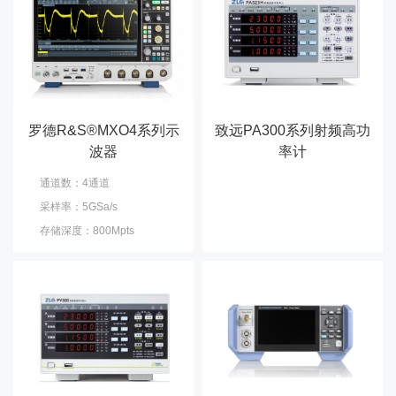
罗德R&S®MXO4系列示
致远PA300系列射频高功
波器
率计
通道数：4通道
采样率：5GSa/s
存储深度：800Mpts