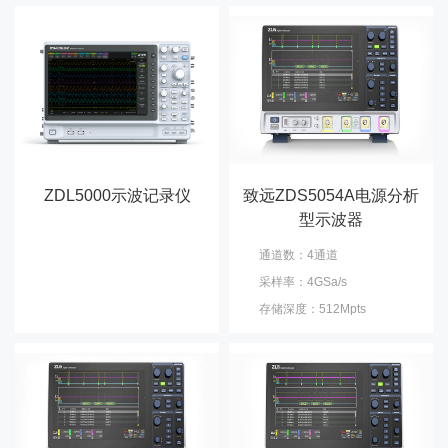
ZDL5000示波记录仪
致远ZDS5054A电源分析
型示波器
通道数：4通道
采样率：4GSa/s
存储深度：512Mpts